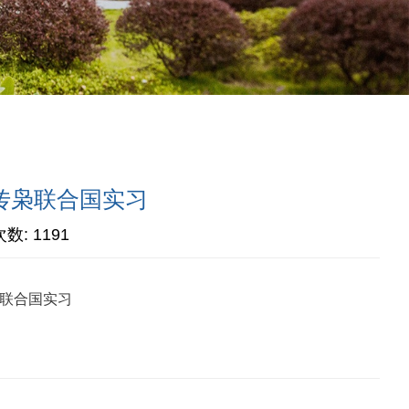
彭传枭联合国实习
次数:
1191
枭联合国实习