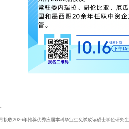
了
体育接收2026年推荐优秀应届本科毕业生免试攻读硕士学位研究