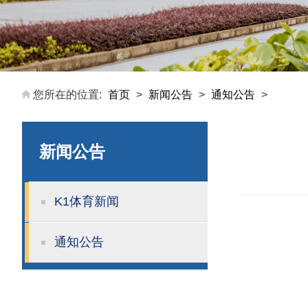
您所在的位置:
首页
>
新闻公告
>
通知公告
>
新闻公告
K1体育新闻
通知公告