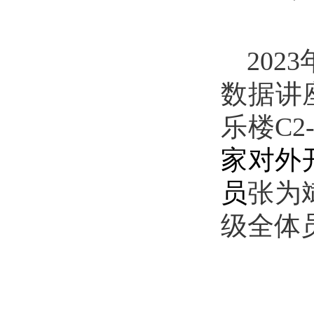
2023
数据讲
乐楼C
家对外
员
张为
级全体