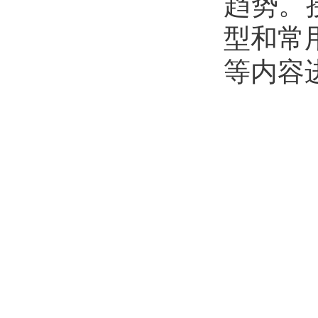
趋势。
型和常
等内容