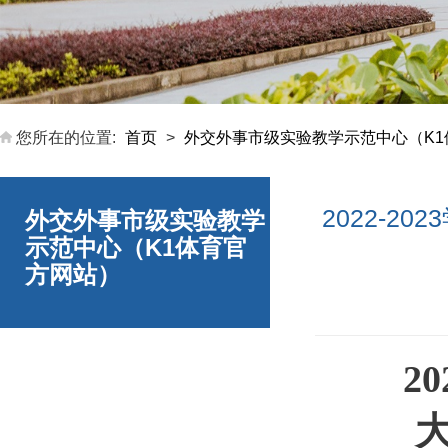
您所在的位置:
首页
>
外交外事市级实验教学示范中心（K1
2022-
外交外事市级实验教学
示范中心（K1体育官
方网站）
20