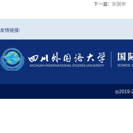
下一篇:
宋国华
友情链接:
◎2019-