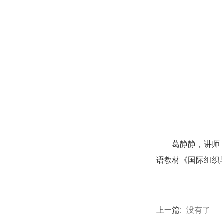
葛静静，讲师
语教材《国际组织与国际公务员培养
上一篇:
没有了