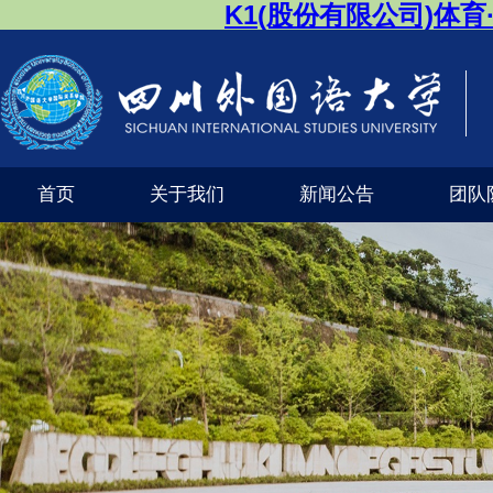
K1(股份有限公司)体
首页
关于我们
新闻公告
团队
公司风采
外交外事市级实验教学示范中心（K