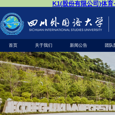
K1(股份有限公司)体
首页
关于我们
新闻公告
团队
公司风采
外交外事市级实验教学示范中心（K