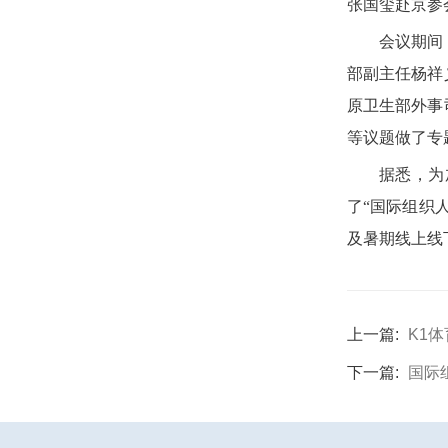
张国玺赴京参
会议期间
部副主任杨祥
原卫生部外事
等议题做了专
据悉，为
了“国际组织
及暑期线上线
上一篇:
K1
下一篇:
国际