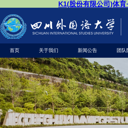
K1(股份有限公司)体
首页
关于我们
新闻公告
团队
公司风采
外交外事市级实验教学示范中心（K