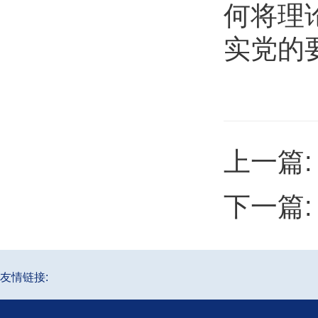
何将理
实党的
上一篇
下一篇
友情链接: