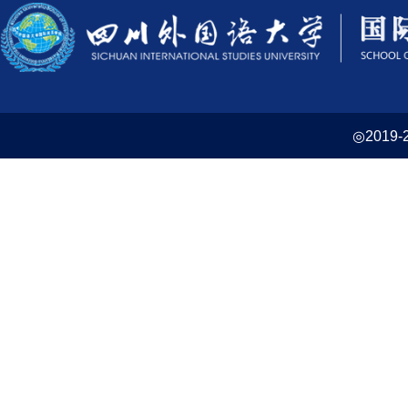
◎2019-